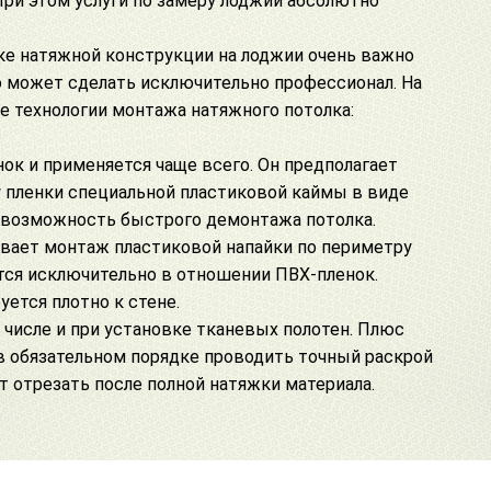
ри этом услуги по замеру лоджии абсолютно
ке натяжной конструкции на лоджии очень важно
о может сделать исключительно профессионал. На
 технологии монтажа натяжного потолка:
ок и применяется чаще всего. Он предполагает
 пленки специальной пластиковой каймы в виде
т возможность быстрого демонтажа потолка.
вает монтаж пластиковой напайки по периметру
ется исключительно в отношении ПВХ-пленок.
ется плотно к стене.
 числе и при установке
тканевых полотен
. Плюс
т в обязательном порядке проводить точный раскрой
 отрезать после полной натяжки материала.