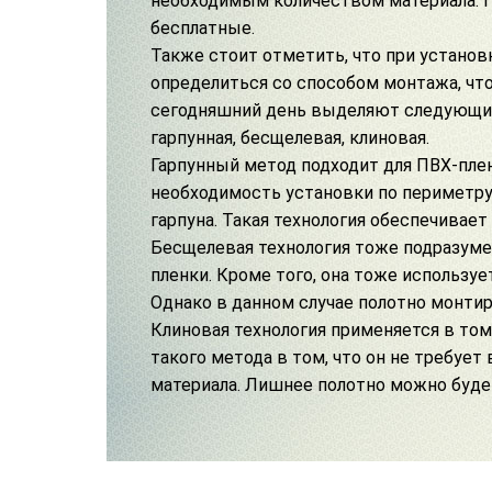
необходимым количеством материала. П
бесплатные.
Также стоит отметить, что при установ
определиться со способом монтажа, чт
сегодняшний день выделяют следующие
гарпунная,
бесщелевая
, клиновая.
Гарпунный метод подходит для ПВХ-плен
необходимость установки по периметру
гарпуна. Такая технология обеспечивае
Бесщелевая технология
тоже подразуме
пленки. Кроме того, она тоже использу
Однако в данном случае полотно монтиру
Клиновая технология применяется в том
такого метода в том, что он не требуе
материала. Лишнее полотно можно будет