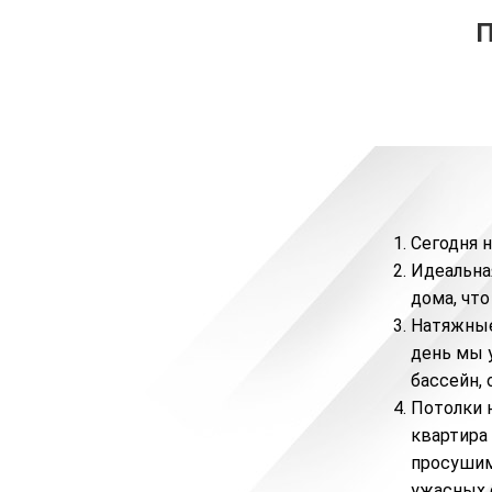
Сегодня 
Идеальна
дома, чт
Натяжные
день мы 
бассейн,
Потолки н
квартира
просушим
ужасных 