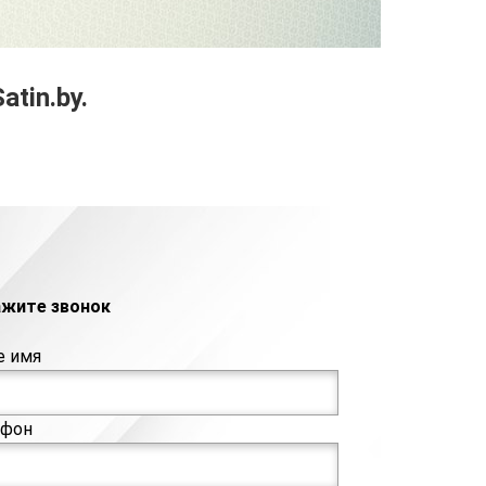
tin.by.
ажите звонок
е имя
ефон