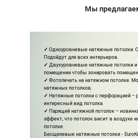
Мы предлагаем
✓
Одноуровневые натяжные потолки. О
Подойдут для всех интерьеров.
✓
Двухуровневые натяжные потолки
и
помещении чтобы зонировать помещен
✓
Фотопечать на натяжном потолке
. М
натяжных потолков.
✓
Натяжные потолки с перфорацией –
интересный вид потолка.
✓
Парящий натяжной потолок
– новинка
эффект, что потолок висит в воздухе ил
потолке.
Бесщелевые натяжные потолки
-
EuroK