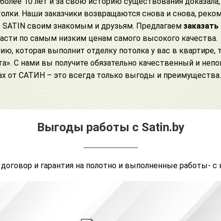
более 10 лет и за свою историю существования доказала
лки. Наши заказчики возвращаются снова и снова, реко
в
SATIN своим знакомым и друзьям. Предлагаем
заказать
асти по самым низким ценам самого высокого качества.
ю, которая выполнит отделку потолка у вас в квартире, 
а». С нами вы получите обязательно качественный и неп
х от САТИН – это всегда только выгоды и преимущества.
Выгоды работы с Satin.by
 договор и гарантия на полотно и выполненные работы- с