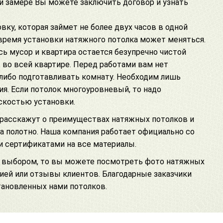
ри замере Вы можете заключить договор и узнать
у, которая займет не более двух часов в одной
время установки натяжного потолка может меняться.
ь мусор и квартира остается безупречно чистой
 во всей квартире
. Перед работами вам нет
либо подготавливать комнату. Необходим лишь
ия. Если
потолок многоуровневый
, то надо
скостью установки.
 расскажут о
преимуществах натяжных потолков
и
 полотно. Наша компания работает официально со
 и
сертификатами на все материалы
.
 с выбором, то вы можете посмотреть
фото натяжных
нией или
отзывы
клиентов. Благодарные заказчики
ановленных нами потолков.