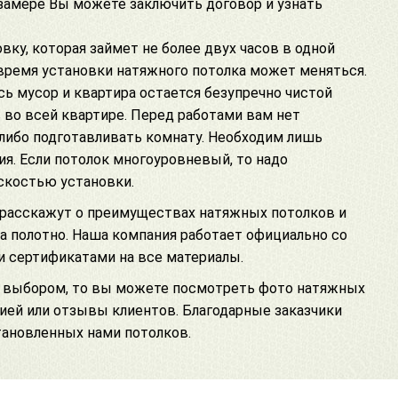
 замере Вы можете заключить договор и узнать
у, которая займет не более двух часов в одной
время установки натяжного потолка может меняться.
ь мусор и квартира остается безупречно чистой
 во всей квартире
. Перед работами вам нет
либо подготавливать комнату. Необходим лишь
ия. Если
потолок многоуровневый
, то надо
скостью установки.
 расскажут о
преимуществах натяжных потолков
и
 полотно. Наша компания работает официально со
 и
сертификатами на все материалы
.
 с выбором, то вы можете посмотреть
фото натяжных
нией или
отзывы
клиентов. Благодарные заказчики
ановленных нами потолков.