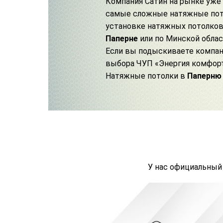
Компания Сатин на рынке уже 
самые сложные натяжные пото
установке натяжных потолко
Паперне
или по Минской облас
Если вы подыскиваете компани
выбора ЧУП «Энергия комфорт
Натяжные потолки в
Паперню
У нас официальный