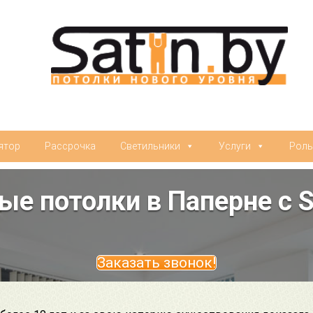
ятор
Рассрочка
Светильники
Услуги
Рол
е потолки в Паперне с 
Заказать звонок!