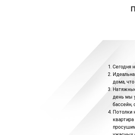
Сегодня 
Идеальна
дома, чт
Натяжные
день мы 
бассейн,
Потолки н
квартира
просушим
ужасных 