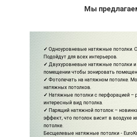
Мы предлагаем
✓
Одноуровневые натяжные потолки. О
Подойдут для всех интерьеров.
✓
Двухуровневые натяжные потолки
и
помещении чтобы зонировать помещен
✓
Фотопечать на натяжном потолке
. М
натяжных потолков.
✓
Натяжные потолки с перфорацией –
интересный вид потолка.
✓
Парящий натяжной потолок
– новинка
эффект, что потолок висит в воздухе ил
потолке.
Бесщелевые натяжные потолки
-
EuroK