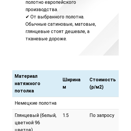
полотно европейского
производства.
✔ От выбранного полотна.
Обычные
сатиновые
,
матовые
,
глянцевые
стоят дешевле, а
тканевые
дороже.
Материал
Ширина
Стоимость
натяжного
м
(р/м2)
потолка
Материал
Ширина
Стоимость
Немецкие полотна
натяжного
м
(р/м2)
потолка
Глянцевый (белый,
1.5
По запросу
цветной 96
цветов)