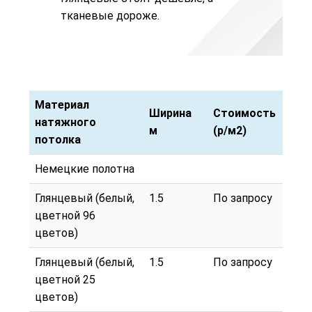
тканевые
дороже.
Материал
Ширина
Стоимость
натяжного
м
(р/м2)
потолка
Материал
Ширина
Стоимость
Немецкие полотна
натяжного
м
(р/м2)
потолка
Глянцевый (белый,
1.5
По запросу
цветной 96
цветов)
Глянцевый (белый,
1.5
По запросу
цветной 25
цветов)