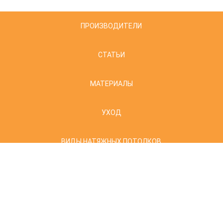
ПРОИЗВОДИТЕЛИ
СТАТЬИ
МАТЕРИАЛЫ
УХОД
ВИДЫ НАТЯЖНЫХ ПОТОЛКОВ
© SATIN.BY- Бесшовные натяжные потолки в Минске: матовые,
глянцевые.