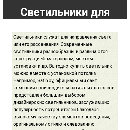
Светильники для
натяжных потолков
Светильники служат для направления света
купить в Минске
или его рассеивания. Современные
светильники разнообразны и различаются
конструкцией, материалом, местом
установки и др. Выгодно купить светильник
Заказать звонок!
можно вместе с установкой потолка.
Например,
Satin.by
, официальный сайт
компании производителя натяжных потолков,
представлен большим выбором
дизайнерских светильников, заслуживших
популярность потребителей благодаря
высокому качеству элементов освещения,
оригинальному стилю и следованию