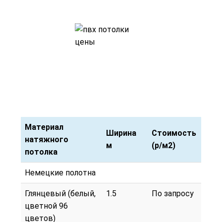
Материал
Ширина
Стоимость
натяжного
м
(р/м2)
потолка
Материал
Ширина
Стоимость
Немецкие полотна
натяжного
м
(р/м2)
потолка
Глянцевый (белый,
1.5
По запросу
цветной 96
цветов)